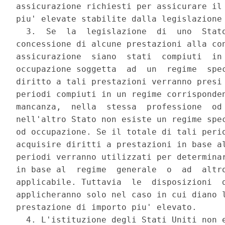
assicurazione richiesti per assicurare il 
piu' elevate stabilite dalla legislazione 
  3.  Se  la  legislazione  di  uno  Stato
concessione di alcune prestazioni alla con
assicurazione  siano  stati  compiuti  in 
occupazione soggetta  ad  un  regime  spec
diritto a tali prestazioni verranno presi 
periodi compiuti in un regime corrisponden
mancanza,  nella  stessa  professione  od 
nell'altro Stato non esiste un regime spec
od occupazione. Se il totale di tali perio
acquisire diritti a prestazioni in base al
periodi verranno utilizzati per determinar
in base al  regime  generale  o  ad  altro
applicabile. Tuttavia  le  disposizioni  d
applicheranno solo nel caso in cui diano l
prestazione di importo piu' elevato. 

  4. L'istituzione degli Stati Uniti non e