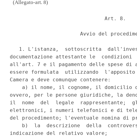
(Allegato-art. 8)
                               Art. 8. 

                       Avvio del procedime
   1. L'istanza,  sottoscritta  dall'inves
documentazione attestante le  condizioni  
all'art. 7 e il pagamento delle spese di a
essere formulata  utilizzando  l'apposito 
Camera e deve comunque contenere: 

    a) il nome, il cognome, il domicilio d
ovvero, per le persone giuridiche, la deno
il  nome  del  legale  rappresentante;  gl
elettronici, i numeri telefonici e di tele
del procedimento; l'eventuale nomina di pr
    b)  la  descrizione  della  controvers
indicazione del relativo valore; 
