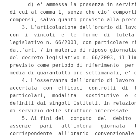
      d) e' ammessa la presenza in servizi
di cui al comma 1, senza che cio' comporti
compensi, salvo quanto previsto alla prece
    3. L'articolazione dell'orario di lavo
con  i  vincoli  e  le  forme  di  tutela 
legislativo n. 66/2003, con particolare ri
dall'art. 7 in materia di riposo giornalie
del decreto legislativo n. 66/2003, il lim
previsto come periodo di riferimento  per 
media di quarantotto ore settimanali, e' e
    4. L'osservanza dell'orario di lavoro 
accertata  con  efficaci  controlli  di  t
particolari,  modalita'  sostitutive  e  c
definiti dai singoli Istituti, in relazion
di servizio delle strutture interessate. 

    5. Ai fini del  computo  del  debito  
assenze   pari   all'intera   giornata   l
corrispondente  all'orario  convenzionale 