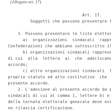
(Allegato-art. 17)
                              Art. 17. 

         Soggetti che possono presentare l
    1. Possono presentare le liste elettor
      a)  organizzazioni  sindacali  rappr
Confederazioni che abbiano sottoscritto il
      b) organizzazioni sindacali rapprese
di cui  alla  lettera  a)  che  aderiscano
accordo; 

      c) altre organizzazioni sindacali  f
proprio statuto ed atto costitutivo  che  
presente accordo. 

    2. L'adesione al presente accordo da p
sindacali di cui al comma 1, lettere b) e 
della tornata elettorale generale deve ess
ne rilascia certificazione. 
