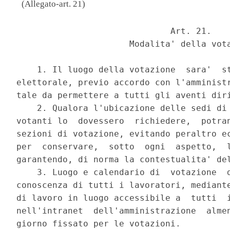
(Allegato-art. 21)
                              Art. 21. 

                      Modalita' della vota
    1. Il luogo della votazione  sara'  st
elettorale, previo accordo con l'amministr
tale da permettere a tutti gli aventi diri
    2. Qualora l'ubicazione delle sedi di 
votanti lo  dovessero  richiedere,  potran
sezioni di votazione, evitando peraltro ec
per  conservare,  sotto  ogni  aspetto,  l
garantendo, di norma la contestualita' del
    3. Luogo e calendario di  votazione  d
conoscenza di tutti i lavoratori, mediante
di lavoro in luogo accessibile a  tutti  i
nell'intranet  dell'amministrazione  almen
giorno fissato per le votazioni. 
