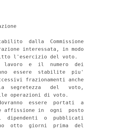
zione 

abilito  dalla  Commissione

azione interessata, in modo

tto l'esercizio del voto. 

 lavoro  e  il  numero  dei

no  essere  stabilite  piu'

cessivi frazionamenti anche

a  segretezza   del   voto,

le operazioni di voto. 

ovranno  essere  portati  a

 affissione in  ogni  posto

  dipendenti  o  pubblicati

o  otto  giorni  prima  del
