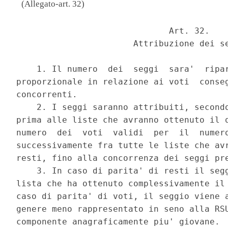
(Allegato-art. 32)
                              Art. 32. 

                       Attribuzione dei se
    1. Il numero  dei  seggi  sara'  ripar
proporzionale in relazione ai voti  conseg
concorrenti. 

    2. I seggi saranno attribuiti, secondo
prima alle liste che avranno ottenuto il q
numero  dei  voti  validi  per  il  numero
successivamente fra tutte le liste che avr
resti, fino alla concorrenza dei seggi pre
    3. In caso di parita' di resti il segg
lista che ha ottenuto complessivamente il 
caso di parita' di voti, il seggio viene a
genere meno rappresentato in seno alla RSU
componente anagraficamente piu' giovane. 
