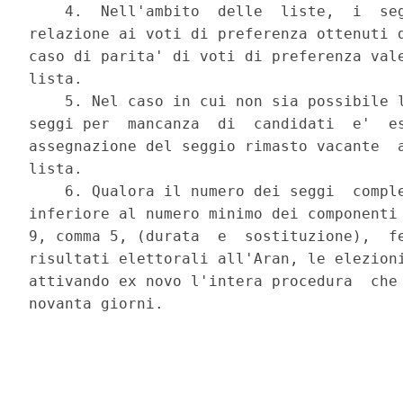
    4.  Nell'ambito  delle  liste,  i  seg
relazione ai voti di preferenza ottenuti d
caso di parita' di voti di preferenza vale
lista. 

    5. Nel caso in cui non sia possibile l
seggi per  mancanza  di  candidati  e'  es
assegnazione del seggio rimasto vacante  a
lista. 

    6. Qualora il numero dei seggi  comple
inferiore al numero minimo dei componenti 
9, comma 5, (durata  e  sostituzione),  fe
risultati elettorali all'Aran, le elezioni
attivando ex novo l'intera procedura  che 
novanta giorni. 
