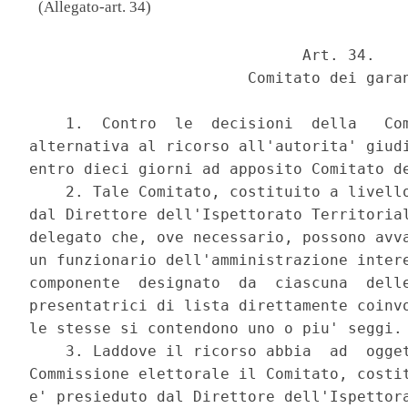
(Allegato-art. 34)
                              Art. 34. 

                        Comitato dei garan
    1.  Contro  le  decisioni  della   Com
alternativa al ricorso all'autorita' giudi
entro dieci giorni ad apposito Comitato de
    2. Tale Comitato, costituito a livello
dal Direttore dell'Ispettorato Territorial
delegato che, ove necessario, possono avva
un funzionario dell'amministrazione intere
componente  designato  da  ciascuna  delle
presentatrici di lista direttamente coinvo
le stesse si contendono uno o piu' seggi. 
    3. Laddove il ricorso abbia  ad  ogget
Commissione elettorale il Comitato, costit
e' presieduto dal Direttore dell'Ispettora