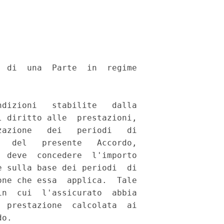
 di  una  Parte  in  regime

dizioni   stabilite   dalla

 diritto alle  prestazioni,

azione   dei   periodi   di

  del   presente   Accordo,

 deve  concedere  l'importo

 sulla base dei periodi  di

ne che essa  applica.  Tale

n  cui  l'assicurato  abbia

 prestazione  calcolata  ai

o. 
