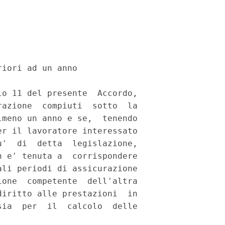
iori ad un anno 

o 11 del presente  Accordo,

azione  compiuti  sotto  la

meno un anno e se,  tenendo

r il lavoratore interessato

'  di  detta  legislazione,

 e' tenuta a  corrispondere

li periodi di assicurazione

one  competente  dell'altra

iritto alle prestazioni  in

ia  per  il  calcolo  delle
