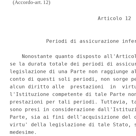
(Accordo-art. 12)
                             Articolo 12 

            Periodi di assicurazione infer
    Nonostante quanto disposto all'Articol
se la durata totale dei periodi di assicur
legislazione di una Parte non raggiunge al
conto di questi soli periodi, non sorge pe
alcun diritto alle  prestazioni  in  virtu
l'Istituzione competente di tale Parte non
prestazioni per tali periodi. Tuttavia, ta
sono presi in considerazione dall'Istituzi
Parte, sia ai fini dell'acquisizione del d
virtu' della legislazione di tale Stato, s
medesime. 
