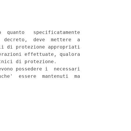
  quanto   specificatamente

 decreto,  deve  mettere  a

i di protezione appropriati

razioni effettuate, qualora

nici di protezione. 

vono possedere i  necessari

che'  essere  mantenuti  ma
