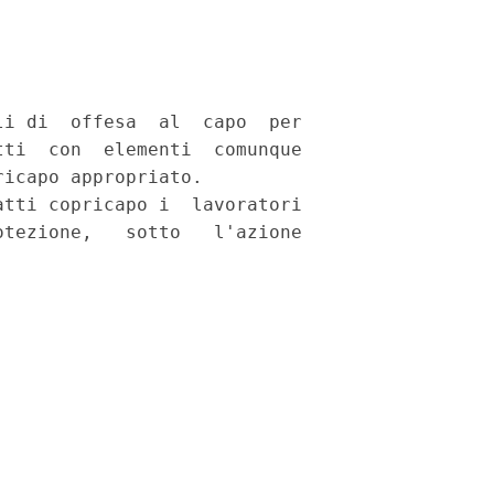
i di  offesa  al  capo  per

ti  con  elementi  comunque

icapo appropriato. 

tti copricapo i  lavoratori

tezione,   sotto   l'azione
