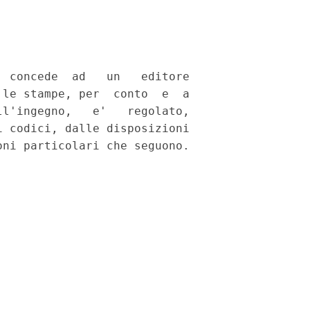
 concede  ad   un   editore

le stampe, per  conto  e  a

l'ingegno,   e'   regolato,

 codici, dalle disposizioni
