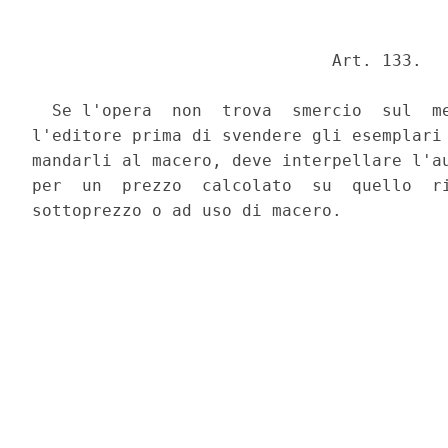
                              Art. 133. 

  Se l'opera  non  trova  smercio  sul  me
l'editore prima di svendere gli esemplari 
mandarli al macero, deve interpellare l'au
per  un  prezzo  calcolato  su  quello  ri