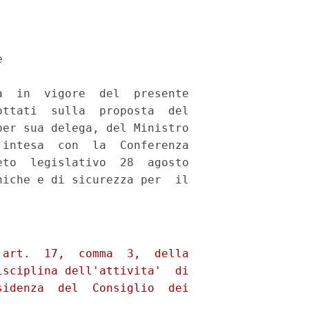
 

  in  vigore  del  presente

ttati  sulla  proposta  del

er sua delega, del Ministro

intesa  con  la  Conferenza

to  legislativo  28  agosto

iche e di sicurezza per  il

art.  17,  comma  3,  della

sciplina dell'attivita'  di

idenza  del  Consiglio  dei
