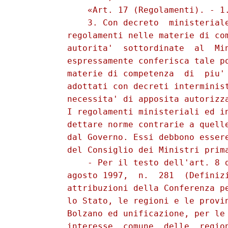
              «Art. 17 (Regolamenti). - 1.
              3. Con decreto  ministeriale
          regolamenti nelle materie di com
          autorita'  sottordinate  al  Min
          espressamente conferisca tale po
          materie di competenza  di  piu' 
          adottati con decreti interminist
          necessita' di apposita autorizza
          I regolamenti ministeriali ed in
          dettare norme contrarie a quelle
          dal Governo. Essi debbono essere
          del Consiglio dei Ministri prima
              - Per il testo dell'art. 8 d
          agosto 1997,  n.  281  (Definizi
          attribuzioni della Conferenza pe
          lo Stato, le regioni e le provin
          Bolzano ed unificazione, per le 
          interesse  comune  delle  region