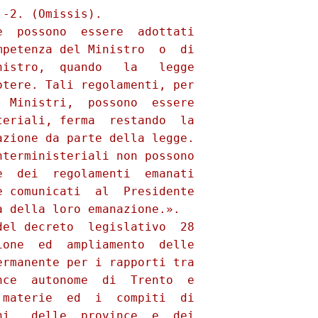
-2. (Omissis). 

  possono  essere  adottati

petenza del Ministro  o  di

istro,  quando   la   legge

tere. Tali regolamenti, per

 Ministri,  possono  essere

eriali, ferma  restando  la

zione da parte della legge.

terministeriali non possono

  dei  regolamenti  emanati

 comunicati  al  Presidente

 della loro emanazione.». 

el decreto  legislativo  28

one  ed  ampliamento  delle

rmanente per i rapporti tra

ce  autonome  di  Trento  e

materie  ed  i  compiti  di

i,  delle  province  e  dei
