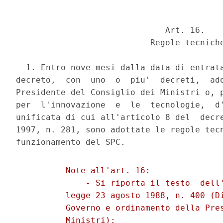
                              Art. 16. 

                           Regole tecniche
  1. Entro nove mesi dalla data di entrata
decreto,  con  uno  o  piu'  decreti,  ado
Presidente del Consiglio dei Ministri o, p
per  l'innovazione  e  le  tecnologie,  d'
unificata di cui all'articolo 8 del  decre
1997, n. 281, sono adottate le regole tecn
          Note all'art. 16: 

              - Si riporta il testo  dell'
          legge 23 agosto 1988, n. 400 (Di
          Governo e ordinamento della Pres
          Ministri): 
