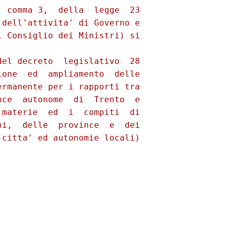
 comma 3,  della  legge  23

dell'attivita' di Governo e

 Consiglio dei Ministri) si

el decreto  legislativo  28

one  ed  ampliamento  delle

rmanente per i rapporti tra

ce  autonome  di  Trento  e

materie  ed  i  compiti  di

i,  delle  province  e  dei

citta' ed autonomie locali)
