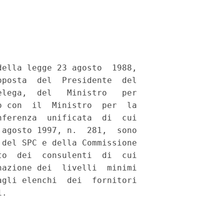
ella legge 23 agosto  1988,

posta  del  Presidente  del

lega,  del   Ministro   per

 con  il  Ministro  per  la

ferenza  unificata  di  cui

agosto 1997, n.  281,  sono

del SPC e della Commissione

o  dei  consulenti  di  cui

azione dei  livelli  minimi

gli elenchi  dei  fornitori
