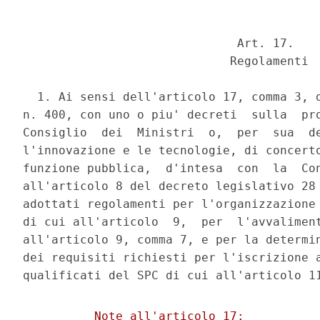
                              Art. 17. 

                             Regolamenti 

  1. Ai sensi dell'articolo 17, comma 3, d
n. 400, con uno o piu' decreti  sulla  pro
Consiglio  dei  Ministri  o,  per  sua  de
l'innovazione e le tecnologie, di concerto
funzione pubblica,  d'intesa  con  la  Con
all'articolo 8 del decreto legislativo 28 
adottati regolamenti per l'organizzazione 
di cui all'articolo  9,  per  l'avvaliment
all'articolo 9, comma 7, e per la determin
dei requisiti richiesti per l'iscrizione a
          Note all'articolo 17: 
