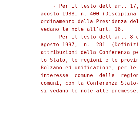
              - Per il testo dell'art. 17,
          agosto 1988, n. 400 (Disciplina 
          ordinamento della Presidenza del
          vedano le note all'art. 16. 

              - Per il testo dell'art. 8 d
          agosto 1997,  n.  281  (Definizi
          attribuzioni della Conferenza pe
          lo Stato, le regioni e le provin
          Bolzano ed unificazione, per le 
          interesse  comune  delle  region
          comuni, con la Conferenza Stato-