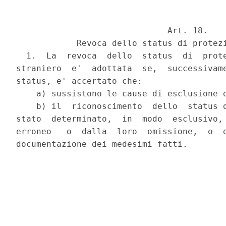
                              Art. 18.

            Revoca dello status di protezi
  1.  La  revoca  dello  status  di  prote
straniero  e'  adottata  se,  successivame
status, e' accertato che:

    a) sussistono le cause di esclusione d
    b) il  riconoscimento  dello  status d
stato  determinato,  in  modo  esclusivo, 
erroneo   o  dalla  loro  omissione,  o  d