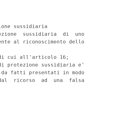
one sussidiaria

zione  sussidiaria  di  uno

nte al riconoscimento dello

i cui all'articolo 16;

i protezione sussidiaria e'

da fatti presentati in modo

al  ricorso  ad  una  falsa
