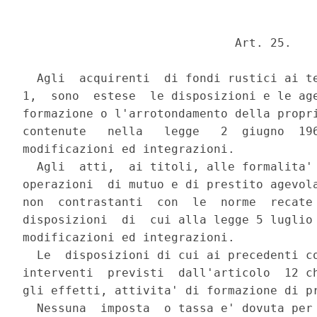
                              Art. 25.

  Agli  acquirenti  di fondi rustici ai te
1,  sono  estese  le disposizioni e le age
formazione o l'arrotondamento della propri
contenute   nella   legge   2  giugno  196
modificazioni ed integrazioni.

  Agli  atti,  ai titoli, alle formalita' 
operazioni  di mutuo e di prestito agevola
non  contrastanti  con  le  norme  recate 
disposizioni  di  cui alla legge 5 luglio 
modificazioni ed integrazioni.

  Le  disposizioni di cui ai precedenti co
interventi  previsti  dall'articolo  12 ch
gli effetti, attivita' di formazione di pr
  Nessuna  imposta  o tassa e' dovuta per 