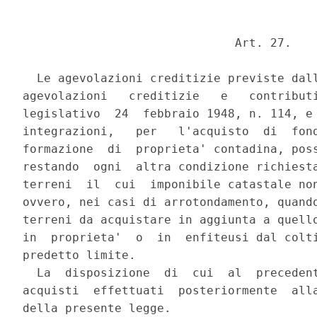
                              Art. 27.

  Le agevolazioni creditizie previste dall
agevolazioni   creditizie   e   contributi
legislativo  24  febbraio 1948, n. 114, e 
integrazioni,   per   l'acquisto  di  fond
formazione  di  proprieta' contadina, poss
restando  ogni  altra condizione richiesta
terreni  il  cui  imponibile catastale non
ovvero, nei casi di arrotondamento, quando
terreni da acquistare in aggiunta a quello
in  proprieta'  o  in  enfiteusi dal colti
predetto limite.

  La  disposizione  di  cui  al  precedent
acquisti  effettuati  posteriormente  alla