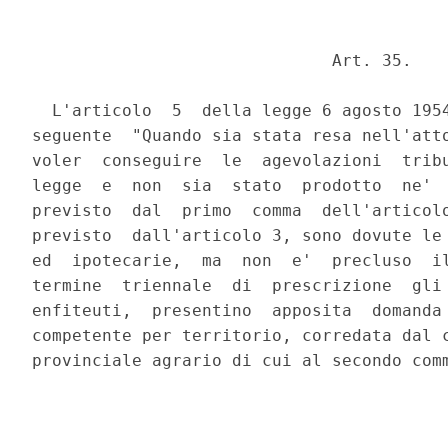
                              Art. 35.

  L'articolo  5  della legge 6 agosto 1954
seguente  "Quando sia stata resa nell'atto
voler  conseguire  le  agevolazioni  tribu
legge  e  non  sia  stato  prodotto  ne'  
previsto  dal  primo  comma  dell'articolo
previsto  dall'articolo 3, sono dovute le 
ed  ipotecarie,  ma  non  e'  precluso  il
termine  triennale  di  prescrizione  gli 
enfiteuti,  presentino  apposita  domanda 
competente per territorio, corredata dal c