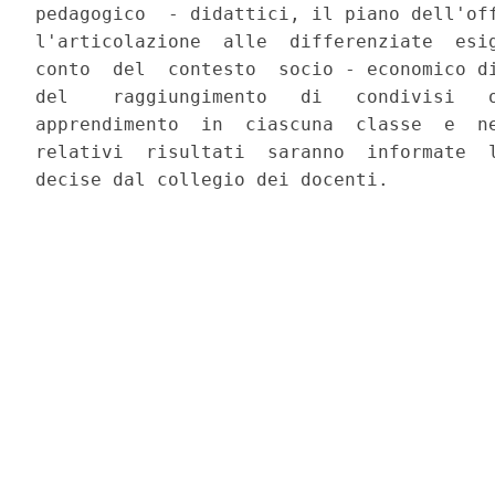
pedagogico  - didattici, il piano dell'off
l'articolazione  alle  differenziate  esig
conto  del  contesto  socio - economico di
del    raggiungimento   di   condivisi   o
apprendimento  in  ciascuna  classe  e  ne
relativi  risultati  saranno  informate  l