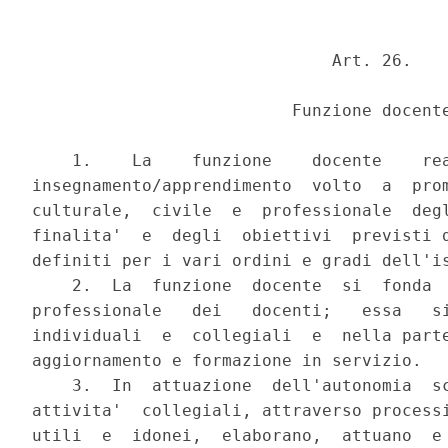
                              Art. 26.

                          Funzione docente
    1.    La    funzione    docente    rea
insegnamento/apprendimento  volto  a  prom
culturale,  civile  e  professionale  degl
finalita'  e  degli  obiettivi  previsti d
definiti per i vari ordini e gradi dell'is
    2.  La  funzione  docente  si  fonda  
professionale   dei   docenti;   essa   si
individuali  e  collegiali  e  nella parte
aggiornamento e formazione in servizio.

    3.  In  attuazione  dell'autonomia  sc
attivita'  collegiali, attraverso processi
utili  e  idonei,  elaborano,  attuano  e 