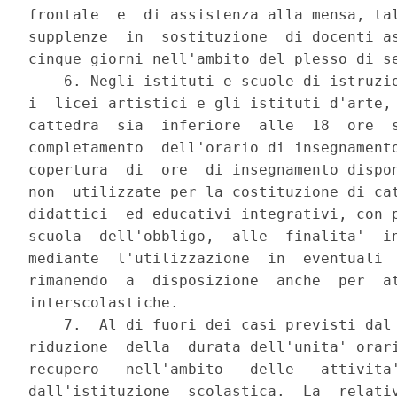
frontale  e  di assistenza alla mensa, tal
supplenze  in  sostituzione  di docenti as
cinque giorni nell'ambito del plesso di se
    6. Negli istituti e scuole di istruzio
i  licei artistici e gli istituti d'arte, 
cattedra  sia  inferiore  alle  18  ore  s
completamento  dell'orario di insegnamento
copertura  di  ore  di insegnamento dispon
non  utilizzate per la costituzione di cat
didattici  ed educativi integrativi, con p
scuola  dell'obbligo,  alle  finalita'  in
mediante  l'utilizzazione  in  eventuali  
rimanendo  a  disposizione  anche  per  at
interscolastiche.

    7.  Al di fuori dei casi previsti dal 
riduzione  della  durata dell'unita' orari
recupero   nell'ambito   delle   attivita'
dall'istituzione  scolastica.  La  relativ