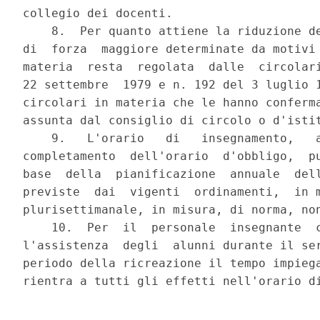
collegio dei docenti.

    8.  Per quanto attiene la riduzione de
di  forza  maggiore determinate da motivi 
materia  resta  regolata  dalle  circolari
22 settembre  1979 e n. 192 del 3 luglio 1
circolari in materia che le hanno conferma
assunta dal consiglio di circolo o d'istit
    9.   L'orario   di   insegnamento,   a
completamento  dell'orario  d'obbligo,  pu
base  della  pianificazione  annuale  dell
previste  dai  vigenti  ordinamenti,  in m
plurisettimanale, in misura, di norma, non
    10.  Per  il  personale  insegnante  c
l'assistenza  degli  alunni durante il ser
periodo della ricreazione il tempo impiega