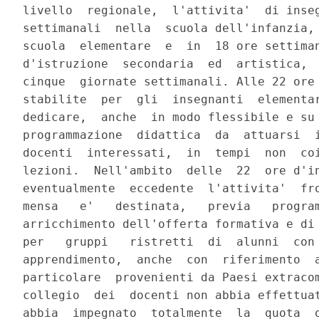
livello  regionale,  l'attivita'  di inseg
settimanali  nella  scuola dell'infanzia, 
scuola  elementare  e  in  18 ore settiman
d'istruzione  secondaria  ed  artistica,  
cinque  giornate settimanali. Alle 22 ore 
stabilite  per  gli  insegnanti  elementar
dedicare,  anche  in modo flessibile e su 
programmazione  didattica  da  attuarsi  i
docenti  interessati,  in  tempi  non  coi
lezioni.  Nell'ambito  delle  22  ore d'in
eventualmente  eccedente  l'attivita'  fro
mensa   e'   destinata,   previa   program
arricchimento dell'offerta formativa e di 
per   gruppi   ristretti  di  alunni  con 
apprendimento,  anche  con  riferimento  a
particolare  provenienti da Paesi extracom
collegio  dei  docenti non abbia effettuat
abbia  impegnato  totalmente  la  quota  o