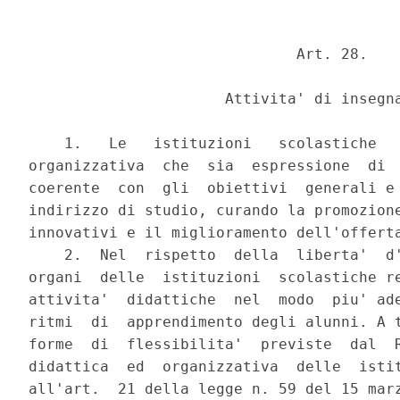
                              Art. 28.

                      Attivita' di insegna
    1.   Le   istituzioni   scolastiche   
organizzativa  che  sia  espressione  di  
coerente  con  gli  obiettivi  generali e 
indirizzo di studio, curando la promozione
innovativi e il miglioramento dell'offerta
    2.  Nel  rispetto  della  liberta'  d'
organi  delle  istituzioni  scolastiche re
attivita'  didattiche  nel  modo  piu' ade
ritmi  di  apprendimento degli alunni. A t
forme  di  flessibilita'  previste  dal  R
didattica  ed  organizzativa  delle  istit
all'art.  21 della legge n. 59 del 15 marz