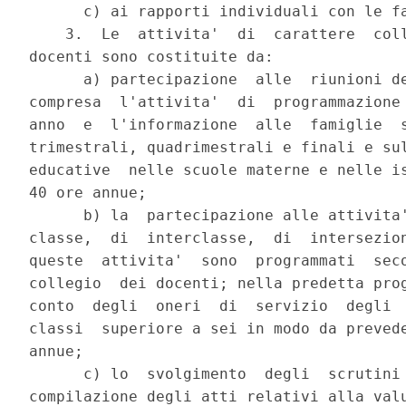
      c) ai rapporti individuali con le fa
    3.  Le  attivita'  di  carattere  coll
docenti sono costituite da:

      a) partecipazione  alle  riunioni de
compresa  l'attivita'  di  programmazione 
anno  e  l'informazione  alle  famiglie  s
trimestrali, quadrimestrali e finali e sul
educative  nelle scuole materne e nelle is
40 ore annue;

      b) la  partecipazione alle attivita'
classe,  di  interclasse,  di  intersezion
queste  attivita'  sono  programmati  seco
collegio  dei docenti; nella predetta prog
conto  degli  oneri  di  servizio  degli  
classi  superiore a sei in modo da prevede
annue;

      c) lo  svolgimento  degli  scrutini 
compilazione degli atti relativi alla valu