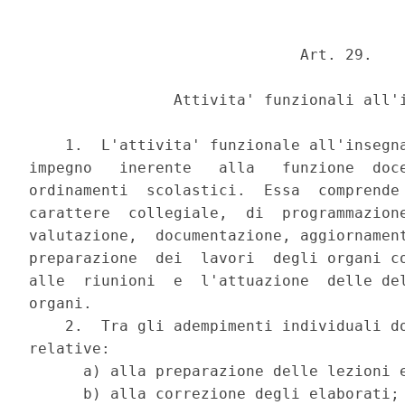
                              Art. 29.

                Attivita' funzionali all'i
    1.  L'attivita' funzionale all'insegna
impegno   inerente   alla   funzione  doce
ordinamenti  scolastici.  Essa  comprende 
carattere  collegiale,  di  programmazione
valutazione,  documentazione, aggiornament
preparazione  dei  lavori  degli organi co
alle  riunioni  e  l'attuazione  delle del
organi.

    2.  Tra gli adempimenti individuali do
relative:

      a) alla preparazione delle lezioni e
      b) alla correzione degli elaborati;
