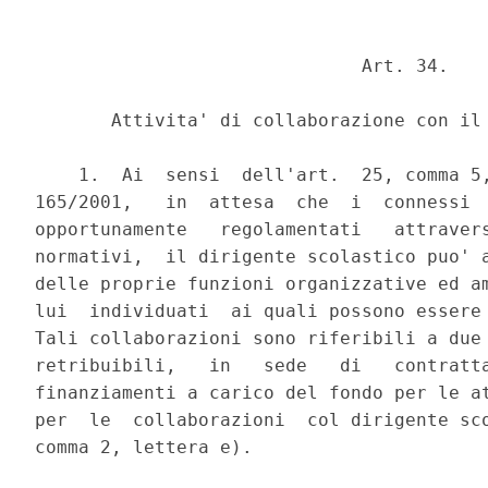
                              Art. 34.

       Attivita' di collaborazione con il 
    1.  Ai  sensi  dell'art.  25, comma 5,
165/2001,   in  attesa  che  i  connessi  
opportunamente   regolamentati   attravers
normativi,  il dirigente scolastico puo' a
delle proprie funzioni organizzative ed am
lui  individuati  ai quali possono essere 
Tali collaborazioni sono riferibili a due 
retribuibili,   in   sede   di   contratta
finanziamenti a carico del fondo per le at
per  le  collaborazioni  col dirigente sco