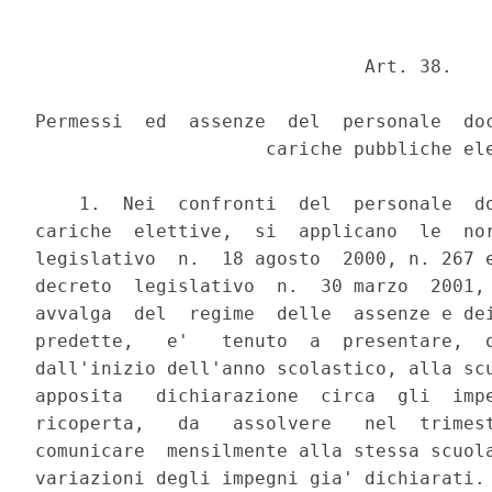
                              Art. 38.

Permessi  ed  assenze  del  personale  doc
                     cariche pubbliche ele
    1.  Nei  confronti  del  personale  do
cariche  elettive,  si  applicano  le  nor
legislativo  n.  18 agosto  2000, n. 267 e
decreto  legislativo  n.  30 marzo  2001, 
avvalga  del  regime  delle  assenze e dei
predette,   e'   tenuto  a  presentare,  o
dall'inizio dell'anno scolastico, alla scu
apposita   dichiarazione  circa  gli  impe
ricoperta,   da   assolvere   nel  trimest
comunicare  mensilmente alla stessa scuola
variazioni degli impegni gia' dichiarati.
