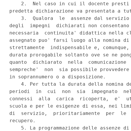
    2.  Nel caso in cui il docente presti 
predetta dichiarazione va presentata a tut
    3.  Qualora  le  assenze dal servizio 
degli  impegni  dichiarati non consentano 
necessaria  continuita' didattica nella cl
assegnato puo' farsi luogo alla nomina di 
strettamente  indispensabile e, comunque, 
durata prorogabile soltanto ove se ne pong
quanto  dichiarato  nella  comunicazione  
sempreche'  non  sia possibile provvedere 
in soprannumero o a disposizione.

    4. Per tutta la durata della nomina de
periodi  in  cui  non  sia  impegnato  nel
connessi  alla  carica  ricoperta,  e'  ut
scuola e per le esigenze di essa, nei limi
di  servizio,  prioritariamente  per  le  
recupero.

    5. La programmazione delle assenze di 