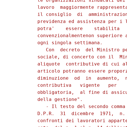
          le organizzazioni sindacali dei 
          lavoro  maggiormente rappresenta
          il consiglio  di  amministrazion
          previdenza ed assistenza per i l
          potra'    essere    stabilita   
          convenzionalmentenon superiore a
          ogni singola settimana.

             Con  decreto  del Ministro pe
          sociale, di concerto con il  Min
          aliquote  contributive di cui al
          articolo potranno essere proporz
          diminuzione  od  in  aumento,  n
          contributiva   vigente   per    
          obbligatoria,  al fine di assicu
          della gestione".

             - Il testo del secondo comma 
          D.P.R.  31  dicembre  1971,  n. 
          confronti dei lavoratori apparte