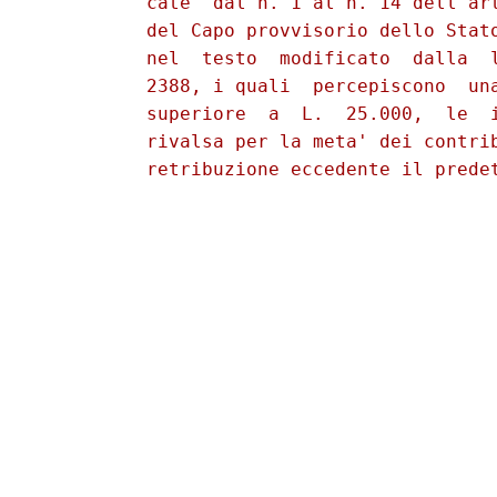
          cate  dal n. 1 al n. 14 dell'art
          del Capo provvisorio dello Stato
          nel  testo  modificato  dalla  l
          2388, i quali  percepiscono  una
          superiore  a  L.  25.000,  le  i
          rivalsa per la meta' dei contrib