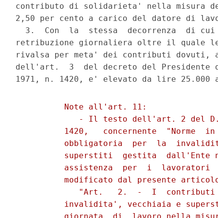
contributo di solidarieta' nella misura de
2,50 per cento a carico del datore di lavo
  3.  Con  la  stessa  decorrenza  di cui 
retribuzione giornaliera oltre il quale le
rivalsa per meta' dei contributi dovuti, a
dell'art.  3  del decreto del Presidente d
          Note all'art. 11:

             - Il testo dell'art. 2 del D.
          1420,   concernente  "Norme  in 
          obbligatoria  per  la  invalidit
          superstiti  gestita  dall'Ente n
          assistenza  per  i  lavoratori  
          modificato dal presente articolo
             "Art.   2.  -  I  contributi 
          invalidita', vecchiaia e superst
          giornata  di  lavoro nella misur