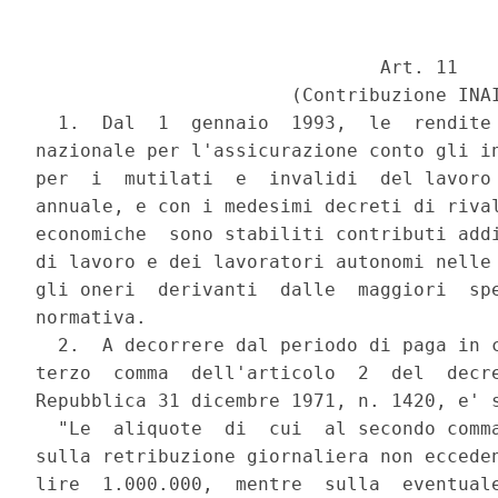
                               Art. 11

                       (Contribuzione INAI
  1.  Dal  1  gennaio  1993,  le  rendite
nazionale per l'assicurazione conto gli in
per  i  mutilati  e  invalidi  del lavoro 
annuale, e con i medesimi decreti di rival
economiche  sono stabiliti contributi addi
di lavoro e dei lavoratori autonomi nelle 
gli oneri  derivanti  dalle  maggiori  spe
normativa.

  2.  A decorrere dal periodo di paga in c
terzo  comma  dell'articolo  2  del  decre
Repubblica 31 dicembre 1971, n. 1420, e' s
  "Le  aliquote  di  cui  al secondo comma
sulla retribuzione giornaliera non ecceden
lire  1.000.000,  mentre  sulla  eventuale