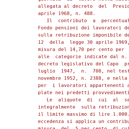
          allegata al decreto  del  Presid
          aprile 1968, n. 488.

             Il  contributo  a  percentual
          Fondo pensioni dei lavoratori de
          sulla retribuzione imponibile de
          12  della  legge 30 aprile 1969,
          misura del 14,70 per cento per  
          alle  categorie indicate dal n. 
          decreto legislativo del Capo  pr
          luglio  1947,  n.  708, nel test
          novembre 1952, n. 2388, e nella 
          per  i lavoratori appartenenti a
          plate nei predetti provvedimenti
             Le  aliquote  di  cui  al  se
          integralmente  sulla retribuzion
          il limite massimo di lire 1.000.
          eccedenza si applica un contribu
          misura  del  5 per cento, di cui