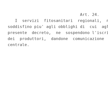
                              Art. 24.

   I  servizi  fitosanitari  regionali,  n
soddisfino piu' agli obblighi di  cui  agl
presente  decreto,  ne  sospendono l'iscri
dei  produttori,  dandone  comunicazione  