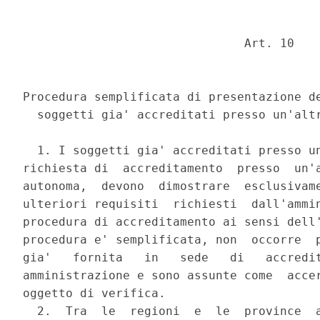
                               Art. 10 

Procedura semplificata di presentazione de
  soggetti gia' accreditati presso un'altr
  1. I soggetti gia' accreditati presso un
richiesta di  accreditamento  presso  un'a
autonoma,  devono  dimostrare  esclusivame
ulteriori requisiti  richiesti  dall'ammin
procedura di accreditamento ai sensi dell'
procedura e' semplificata, non  occorre  p
gia'   fornita   in   sede   di   accredit
amministrazione e sono assunte come  accer
oggetto di verifica. 

  2.  Tra  le  regioni  e  le  province  a