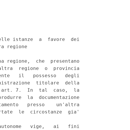
lle istanze  a  favore  dei

a regione 

a regione,  che  presentano

ltra  regione  o  provincia

nte   il   possesso   degli

istrazione  titolare  della

art. 7.  In  tal  caso,  la

rodurre  la  documentazione

amento   presso    un'altra

tate  le  circostanze  gia'

utonome   vige,   ai   fini
