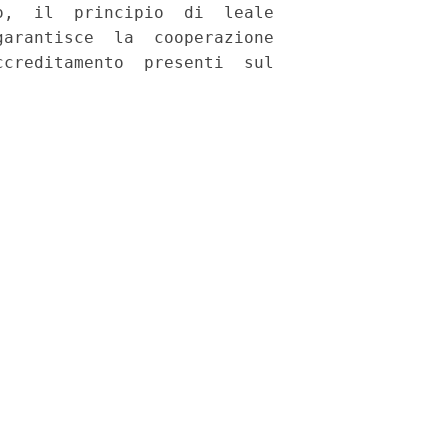
,  il  principio  di  leale

arantisce  la  cooperazione

creditamento  presenti  sul
