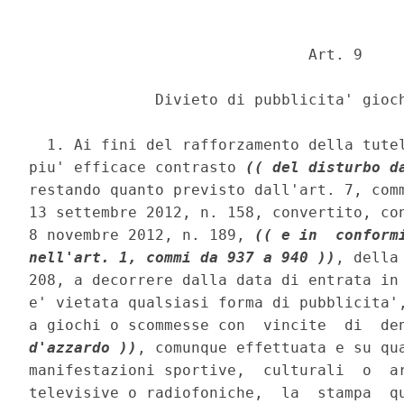
                               Art. 9 

              Divieto di pubblicita' gioch
  1. Ai fini del rafforzamento della tutel
piu' efficace contrasto 
(( del disturbo d
restando quanto previsto dall'art. 7, comm
13 settembre 2012, n. 158, convertito, con
8 novembre 2012, n. 189, 
(( e in  conform
nell'art. 1, commi da 937 a 940 ))
, della
208, a decorrere dalla data di entrata in 
e' vietata qualsiasi forma di pubblicita',
a giochi o scommesse con  vincite  di  de
d'azzardo ))
, comunque effettuata e su qua
manifestazioni sportive,  culturali  o  ar
televisive o radiofoniche,  la  stampa  qu