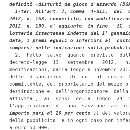
definiti «disturbi da gioco d'azzardo (DGA
  1-ter. All'art. 7, comma  4-bis,  del  d
2012, n. 158, convertito, con modificazion
2012, n. 189, e' aggiunto, in fine,  il  s
lotterie istantanee indette dal 1° gennaio
data, i premi eguali o inferiori al  costo
compresi nelle indicazioni sulla probabil
  2.  Fatto  salvo  quanto  previsto  dall
decreto-legge  13   settembre   2012,   n.
modificazioni, dalla legge 8 novembre 2012
delle  disposizioni  di  cui  al  comma  1
committente, del proprietario del mezzo o 
destinazione e  dell'organizzatore  della 
attivita',  ai  sensi  della  legge  24  n
l'applicazione  di  una  sanzione  ammini
importo pari al 20 per cento ))
 del valor
della pubblicita' e in ogni caso non infer
a euro 50.000. 
