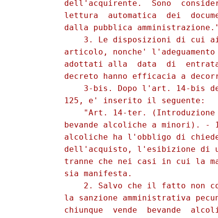
          dell'acquirente.  Sono  consider
          lettura  automatica  dei  docume
          dalla pubblica amministrazione."
              3. Le disposizioni di cui ai
          articolo, nonche' l'adeguamento 
          adottati alla  data  di  entrata
          decreto hanno efficacia a decorr
              3-bis. Dopo l'art. 14-bis de
          125, e' inserito il seguente: 

              "Art. 14-ter. (Introduzione 
          bevande alcoliche a minori). - 1
          alcoliche ha l'obbligo di chiede
          dell'acquisto, l'esibizione di u
          tranne che nei casi in cui la ma
          sia manifesta. 

              2. Salvo che il fatto non co
          la sanzione amministrativa pecun
          chiunque  vende  bevande  alcoli