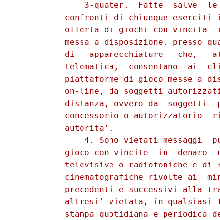
              3-quater.  Fatte  salve  le 
          confronti di chiunque eserciti i
          offerta di giochi con vincita  i
          messa a disposizione, presso qua
          di   apparecchiature   che,   at
          telematica,  consentano  ai  cli
          piattaforme di gioco messe a dis
          on-line, da soggetti autorizzati
          distanza, ovvero da  soggetti  p
          concessorio o autorizzatorio  ri
          autorita'. 

              4. Sono vietati messaggi  pu
          gioco con vincite  in  denaro  n
          televisive o radiofoniche e di r
          cinematografiche rivolte ai  min
          precedenti e successivi alla tra
          altresi' vietata, in qualsiasi f
          stampa quotidiana e periodica de