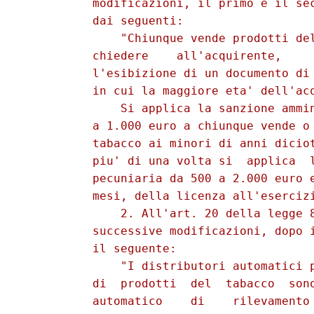
          modificazioni, il primo e il sec
          dai seguenti: 

              "Chiunque vende prodotti del
          chiedere    all'acquirente,     
          l'esibizione di un documento di 
          in cui la maggiore eta' dell'acq
              Si applica la sanzione ammin
          a 1.000 euro a chiunque vende o 
          tabacco ai minori di anni diciot
          piu' di una volta si  applica  l
          pecuniaria da 500 a 2.000 euro e
          mesi, della licenza all'esercizi
              2. All'art. 20 della legge 8
          successive modificazioni, dopo i
          il seguente: 

              "I distributori automatici p
          di  prodotti  del  tabacco  sono
          automatico    di    rilevamento 