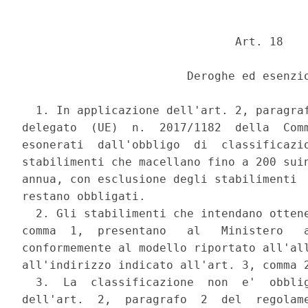
                               Art. 18 

                        Deroghe ed esenzio
  1. In applicazione dell'art. 2, paragraf
delegato  (UE)  n.  2017/1182  della  Comm
esonerati  dall'obbligo  di  classificazio
stabilimenti che macellano fino a 200 suin
annua, con esclusione degli stabilimenti  
restano obbligati. 

  2. Gli stabilimenti che intendano ottene
comma  1,  presentano   al   Ministero   a
conformemente al modello riportato all'all
all'indirizzo indicato all'art. 3, comma 2
  3.  La  classificazione  non  e'  obblig
dell'art.  2,  paragrafo  2  del  regolame