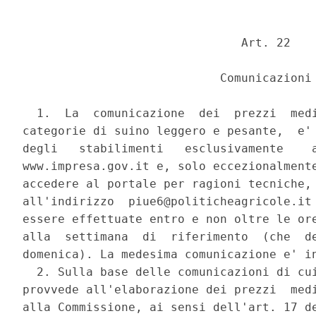
                               Art. 22 

                            Comunicazioni 
  1.  La  comunicazione  dei  prezzi  medi
categorie di suino leggero e pesante,  e' 
degli   stabilimenti   esclusivamente    a
www.impresa.gov.it e, solo eccezionalmente
accedere al portale per ragioni tecniche, 
all'indirizzo  piue6@politicheagricole.it 
essere effettuate entro e non oltre le ore
alla  settimana  di  riferimento  (che  de
domenica). La medesima comunicazione e' in
  2. Sulla base delle comunicazioni di cui
provvede all'elaborazione dei prezzi  medi
alla Commissione, ai sensi dell'art. 17 de