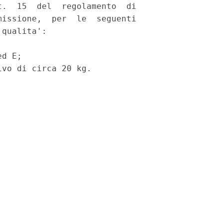
.  15  del  regolamento  di

issione,  per  le  seguenti

qualita': 



d E; 
