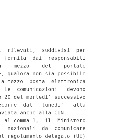


  rilevati,  suddivisi  per

 fornita  dai  responsabili

    mezzo    del    portale

, qualora non sia possibile

a mezzo  posta  elettronica

 Le  comunicazioni   devono

 20 del martedi' successivo

corre  dal   lunedi'   alla

viata anche alla CUN. 

 al comma 1,  il  Ministero

  nazionali  da  comunicare

l regolamento delegato (UE)
