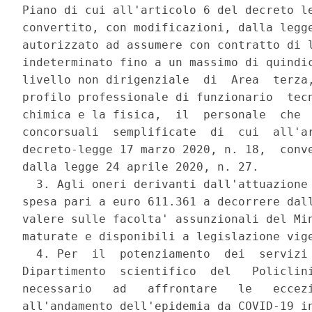
Piano di cui all'articolo 6 del decreto le
convertito, con modificazioni, dalla legge
autorizzato ad assumere con contratto di l
indeterminato fino a un massimo di quindic
livello non dirigenziale  di  Area  terza,
profilo professionale di funzionario  tecn
chimica e la fisica,  il  personale  che  
concorsuali  semplificate  di  cui  all'ar
decreto-legge 17 marzo 2020, n. 18,  conve
dalla legge 24 aprile 2020, n. 27. 

  3. Agli oneri derivanti dall'attuazione 
spesa pari a euro 611.361 a decorrere dall
valere sulle facolta' assunzionali del Min
maturate e disponibili a legislazione vige
  4. Per  il  potenziamento  dei  servizi 
Dipartimento  scientifico  del   Policlini
necessario   ad   affrontare   le   eccezi
all'andamento dell'epidemia da COVID-19 in