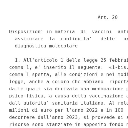
                               Art. 20 

Disposizioni in materia  di  vaccini  anti
  assicurare  la  continuita'   delle   pr
  diagnostica molecolare 

  1. All'articolo 1 della legge 25 febbrai
comma 1, e' inserito il seguente:  «1-bis.
comma 1 spetta, alle condizioni e nei modi
legge, anche a coloro che abbiano  riporta
dalle quali sia derivata una menomazione p
psico-fisica, a causa della vaccinazione a
dall'autorita' sanitaria italiana. Al rela
milioni di euro per l'anno 2022 e in 100  
decorrere dall'anno 2023, si provvede ai s
risorse sono stanziate in apposito fondo n