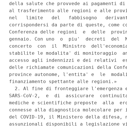
della salute che provvede ai pagamenti di 
al trasferimento alle regioni e alle provi
nel   limite   del   fabbisogno   derivant
corrispondersi da parte di queste, come co
Conferenza delle regioni  e  delle  provin
gennaio. Con uno  o  piu'  decreti  del  M
concerto  con  il  Ministro  dell'economia
stabilite le modalita' di monitoraggio  an
accesso agli indennizzi e dei relativi  es
delle richiamate comunicazioni della Confe
province autonome, l'entita' e  le  modali
finanziamento spettante alle regioni.» 

  2. Al fine di fronteggiare l'emergenza e
SARS-CoV-2,  e  di  assicurare  continuita
mediche e scientifiche preposte  alla  ero
connesse alla diagnostica molecolare per i
del COVID-19, il Ministero della difesa, n
assunzionali disponibili a legislazione vi