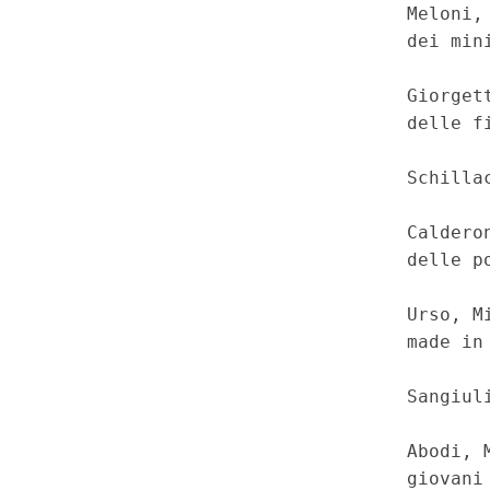
                                  Meloni, 
                                  dei mini
                                  Giorgett
                                  delle fi
                                  Schillac
                                  Calderon
                                  delle po
                                  Urso, Mi
                                  made in 
                                  Sangiuli
                                  Abodi, M
                                  giovani 