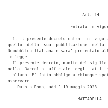
                               Art. 14 

                          Entrata in vigor
  1. Il presente decreto entra  in  vigore
quello  della  sua  pubblicazione  nella  
Repubblica italiana e sara' presentato all
in legge. 

  Il presente decreto, munito del sigillo 
nella  Raccolta  ufficiale  degli  atti  n
italiana. E' fatto obbligo a chiunque spet
osservare. 

    Dato a Roma, addi' 10 maggio 2023 

                             MATTARELLA 
