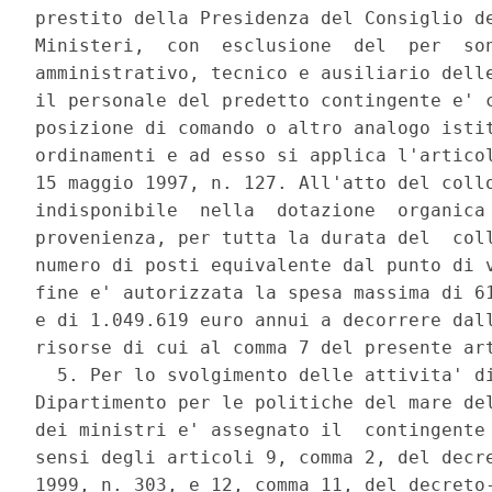
prestito della Presidenza del Consiglio de
Ministeri,  con  esclusione  del  per  son
amministrativo, tecnico e ausiliario delle
il personale del predetto contingente e' c
posizione di comando o altro analogo istit
ordinamenti e ad esso si applica l'articol
15 maggio 1997, n. 127. All'atto del collo
indisponibile  nella  dotazione  organica 
provenienza, per tutta la durata del  coll
numero di posti equivalente dal punto di v
fine e' autorizzata la spesa massima di 61
e di 1.049.619 euro annui a decorrere dall
risorse di cui al comma 7 del presente art
  5. Per lo svolgimento delle attivita' di
Dipartimento per le politiche del mare del
dei ministri e' assegnato il  contingente 
sensi degli articoli 9, comma 2, del decre
1999, n. 303, e 12, comma 11, del decreto-