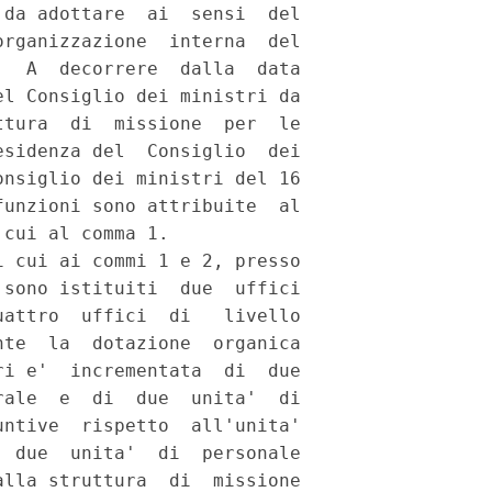
da adottare  ai  sensi  del

rganizzazione  interna  del

  A  decorrere  dalla  data

l Consiglio dei ministri da

tura  di  missione  per  le

sidenza del  Consiglio  dei

nsiglio dei ministri del 16

unzioni sono attribuite  al

cui al comma 1. 

 cui ai commi 1 e 2, presso

sono istituiti  due  uffici

attro  uffici  di   livello

te  la  dotazione  organica

i e'  incrementata  di  due

ale  e  di  due  unita'  di

ntive  rispetto  all'unita'

 due  unita'  di  personale

lla struttura  di  missione
