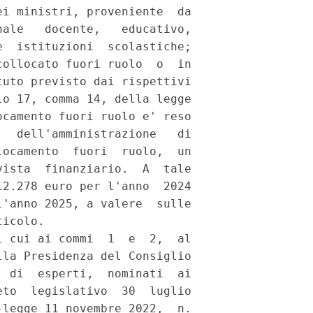
i ministri, proveniente  da

ale   docente,   educativo,

  istituzioni  scolastiche;

ollocato fuori ruolo  o  in

uto previsto dai rispettivi

o 17, comma 14, della legge

camento fuori ruolo e' reso

  dell'amministrazione   di

ocamento  fuori  ruolo,  un

ista  finanziario.  A  tale

2.278 euro per l'anno  2024

'anno 2025, a valere  sulle

icolo. 

 cui ai commi  1  e  2,  al

la Presidenza del Consiglio

 di  esperti,  nominati  ai

to  legislativo  30  luglio

legge 11 novembre 2022,  n.
