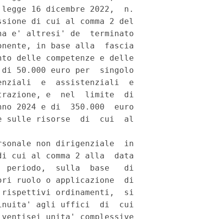
legge 16 dicembre 2022,  n.

sione di cui al comma 2 del

a e' altresi' de  terminato

nente, in base alla  fascia

to delle competenze e delle

di 50.000 euro per  singolo

nziali  e  assistenziali  e

razione, e  nel  limite  di

no 2024 e di  350.000  euro

 sulle risorse  di  cui  al

sonale non dirigenziale  in

i cui al comma 2 alla  data

 periodo,  sulla  base   di

ri ruolo o applicazione  di

rispettivi ordinamenti,  si

nuita' agli uffici  di  cui

ventisei unita' complessive
