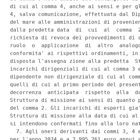
di cui al comma 4, anche ai sensi e per gl
4, salva comunicazione, effettuata dal Dip
del mare alle amministrazioni di provenien
dalla predetta data  di  cui  al  comma  2
richiesta di revoca dei provvedimenti di c
ruolo  o  applicazione  di  altro  analogo
conformita' ai rispettivi ordinamenti, in 
disposta l'assegna zione alla predetta  St
incarichi dirigenziali di cui al comma 3 e
dipendente non dirigenziale di cui al comm
quelli di cui al primo periodo del present
decorrenza  anticipata  rispetto  alla  da
Struttura di missione ai sensi di quanto p
del comma 2. Gli incarichi di esperti gia'
Struttura di missione alla data di cui al 
si intendono confermati fino alla loro nat
  7. Agli oneri derivanti dai commi 3, 4 e
per l'anno 2024 e a 2.995.261 euro annui a