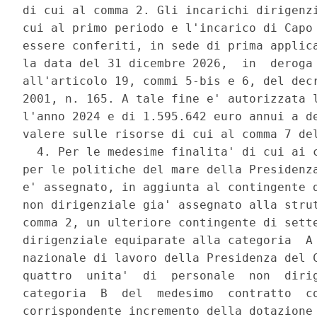
di cui al comma 2. Gli incarichi dirigenzi
cui al primo periodo e l'incarico di Capo 
essere conferiti, in sede di prima applica
la data del 31 dicembre 2026,  in  deroga 
all'articolo 19, commi 5-bis e 6, del decr
2001, n. 165. A tale fine e' autorizzata l
l'anno 2024 e di 1.595.642 euro annui a de
valere sulle risorse di cui al comma 7 del
  4. Per le medesime finalita' di cui ai c
per le politiche del mare della Presidenza
e' assegnato, in aggiunta al contingente d
non dirigenziale gia' assegnato alla strut
comma 2, un ulteriore contingente di sette
dirigenziale equiparate alla categoria  A 
nazionale di lavoro della Presidenza del C
quattro  unita'  di  personale  non  dirig
categoria  B  del  medesimo  contratto  co
corrispondente incremento della dotazione 