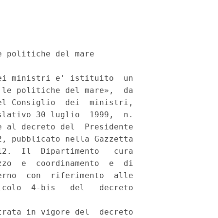
 politiche del mare 

i ministri e' istituito  un

le politiche del mare»,  da

l Consiglio  dei  ministri,

lativo 30 luglio  1999,  n.

 al decreto del  Presidente

, pubblicato nella Gazzetta

2.  Il  Dipartimento   cura

zo  e  coordinamento  e  di

rno  con  riferimento  alle

colo  4-bis   del   decreto

rata in vigore del  decreto
