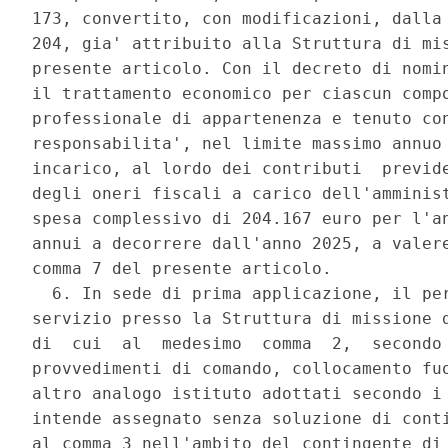
173, convertito, con modificazioni, dalla 
204, gia' attribuito alla Struttura di mis
presente articolo. Con il decreto di nomin
il trattamento economico per ciascun compo
professionale di appartenenza e tenuto con
responsabilita', nel limite massimo annuo 
incarico, al lordo dei contributi  previde
degli oneri fiscali a carico dell'amminist
spesa complessivo di 204.167 euro per l'an
annui a decorrere dall'anno 2025, a valere
comma 7 del presente articolo. 

  6. In sede di prima applicazione, il per
servizio presso la Struttura di missione d
di  cui  al  medesimo  comma  2,  secondo 
provvedimenti di comando, collocamento fuo
altro analogo istituto adottati secondo i 
intende assegnato senza soluzione di conti
al comma 3 nell'ambito del contingente di 