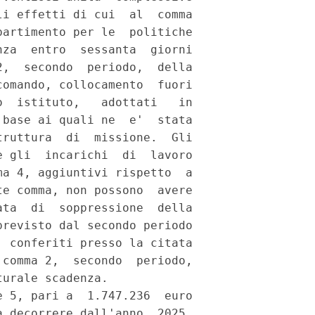
i effetti di cui  al  comma

artimento per le  politiche

za  entro  sessanta  giorni

,  secondo  periodo,  della

omando, collocamento  fuori

  istituto,   adottati   in

base ai quali ne  e'  stata

ruttura  di  missione.  Gli

 gli  incarichi  di  lavoro

a 4, aggiuntivi rispetto  a

e comma, non possono  avere

ta  di  soppressione  della

revisto dal secondo periodo

 conferiti presso la citata

comma 2,  secondo  periodo,

urale scadenza. 

 5, pari a  1.747.236  euro

 decorrere dall'anno  2025,
