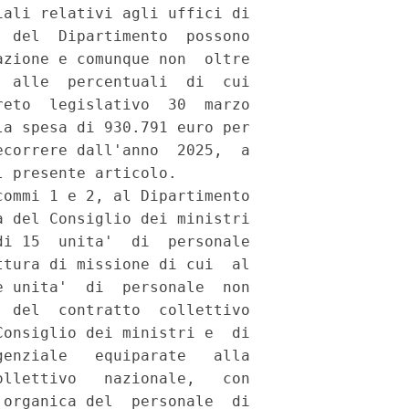
ali relativi agli uffici di

 del  Dipartimento  possono

zione e comunque non  oltre

 alle  percentuali  di  cui

eto  legislativo  30  marzo

a spesa di 930.791 euro per

correre dall'anno  2025,  a

 presente articolo. 

ommi 1 e 2, al Dipartimento

 del Consiglio dei ministri

i 15  unita'  di  personale

tura di missione di cui  al

 unita'  di  personale  non

 del  contratto  collettivo

onsiglio dei ministri e  di

enziale   equiparate   alla

llettivo   nazionale,   con

organica del  personale  di
