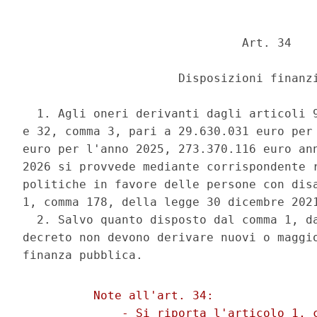
                               Art. 34 

                      Disposizioni finanzi
  1. Agli oneri derivanti dagli articoli 9
e 32, comma 3, pari a 29.630.031 euro per 
euro per l'anno 2025, 273.370.116 euro ann
2026 si provvede mediante corrispondente r
politiche in favore delle persone con disa
1, comma 178, della legge 30 dicembre 2021
  2. Salvo quanto disposto dal comma 1, da
decreto non devono derivare nuovi o maggio
          Note all'art. 34: 

              - Si riporta l'articolo 1, c