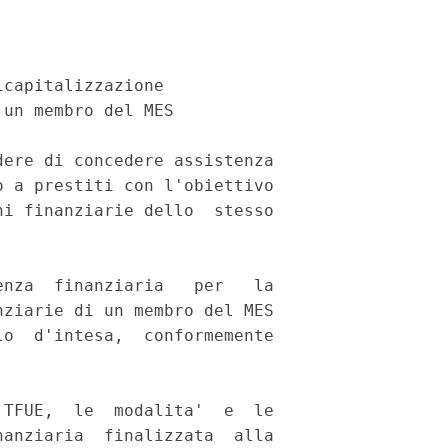
capitalizzazione 

un membro del MES 

ere di concedere assistenza

 a prestiti con l'obiettivo

i finanziarie dello  stesso

nza  finanziaria   per   la

ziarie di un membro del MES

o  d'intesa,  conformemente

TFUE,  le  modalita'  e  le

anziaria  finalizzata  alla
