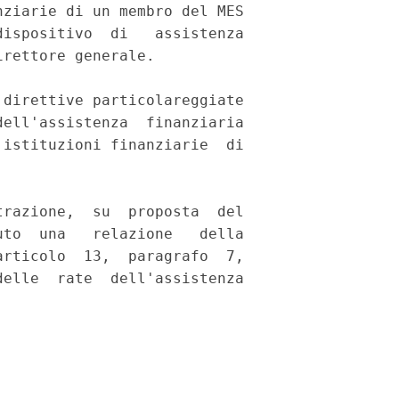
ziarie di un membro del MES

ispositivo  di   assistenza

rettore generale. 

direttive particolareggiate

ell'assistenza  finanziaria

istituzioni finanziarie  di

razione,  su  proposta  del

to  una   relazione   della

rticolo  13,  paragrafo  7,

elle  rate  dell'assistenza
