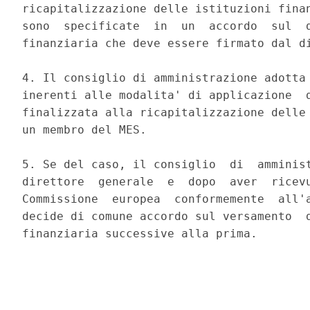
ricapitalizzazione delle istituzioni finan
sono  specificate  in  un  accordo  sul  d
finanziaria che deve essere firmato dal di
4. Il consiglio di amministrazione adotta 
inerenti alle modalita' di applicazione  d
finalizzata alla ricapitalizzazione delle 
un membro del MES. 

5. Se del caso, il consiglio  di  amminist
direttore  generale  e  dopo  aver  ricevu
Commissione  europea  conformemente  all'a
decide di comune accordo sul versamento  d
finanziaria successive alla prima. 
