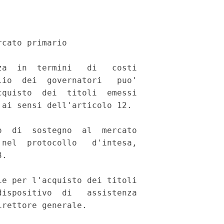
cato primario 

a  in  termini   di   costi

io  dei  governatori   puo'

quisto  dei  titoli  emessi

ai sensi dell'articolo 12. 

  di  sostegno  al  mercato

nel  protocollo   d'intesa,

. 

e per l'acquisto dei titoli

ispositivo  di   assistenza

rettore generale. 
