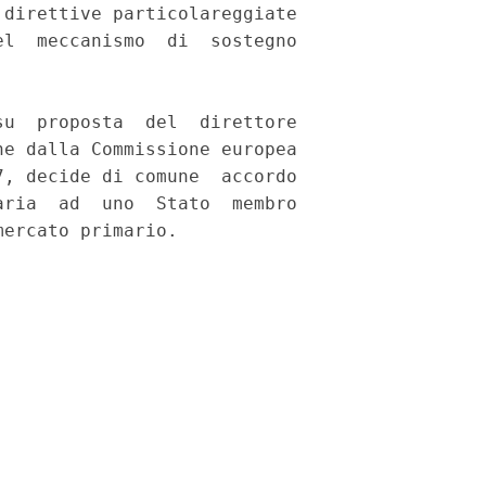
direttive particolareggiate

l  meccanismo  di  sostegno

u  proposta  del  direttore

e dalla Commissione europea

, decide di comune  accordo

ria  ad  uno  Stato  membro

ercato primario. 
