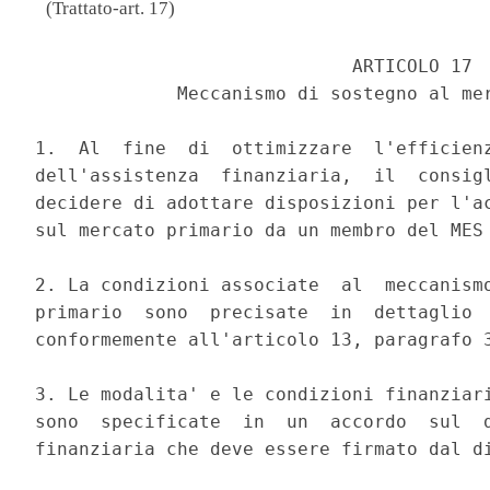
(Trattato-art. 17)
                             ARTICOLO 17 

             Meccanismo di sostegno al mer
1.  Al  fine  di  ottimizzare  l'efficienz
dell'assistenza  finanziaria,  il  consigl
decidere di adottare disposizioni per l'ac
sul mercato primario da un membro del MES 
2. La condizioni associate  al  meccanismo
primario  sono  precisate  in  dettaglio  
conformemente all'articolo 13, paragrafo 3
3. Le modalita' e le condizioni finanziari
sono  specificate  in  un  accordo  sul  d
finanziaria che deve essere firmato dal di