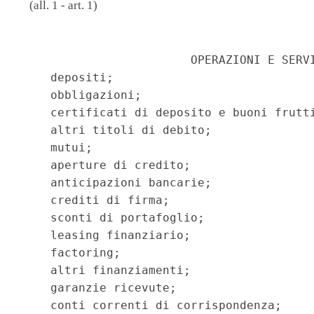
(all. 1 - art. 1)
                                          
                        OPERAZIONI E SERVI
    depositi;

    obbligazioni;

    certificati di deposito e buoni frutti
    altri titoli di debito;

    mutui;

    aperture di credito;

    anticipazioni bancarie;

    crediti di firma;

    sconti di portafoglio;

    leasing finanziario;

    factoring;

    altri finanziamenti;

    garanzie ricevute;

    conti correnti di corrispondenza;
