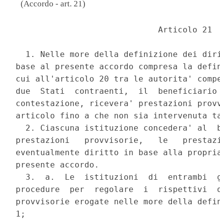
(Accordo - art. 21)
                             Articolo 21 

  1. Nelle more della definizione dei diri
base al presente accordo compresa la defin
cui all'articolo 20 tra le autorita' compe
due  Stati  contraenti,  il  beneficiario 
contestazione, ricevera' prestazioni provv
articolo fino a che non sia intervenuta ta
  2. Ciascuna istituzione concedera' al  b
prestazioni   provvisorie,   le   prestazi
eventualmente diritto in base alla propria
presente accordo. 

  3.  a.  Le  istituzioni  di  entrambi  g
procedure  per  regolare  i  rispettivi  d
provvisorie erogate nelle more della defin
1; 
