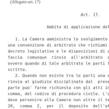
(Allegato-art. 17)
                              Art. 17. 

                Ambito di applicazione del
   1. La Camera amministra lo svolgimento 
una convenzione di arbitrato che richiami 
decreto legislativo e le disposizioni di a
faccia  comunque  rinvio  all'arbitrato  a
ovvero quando di tale arbitrato le parti f
scritta. 

   2. Quando non esiste tra le parti una c
rinvia al giudizio disciplinato dal  prese
parte puo' farne richiesta con gli atti in
comma, del codice di procedura civile. L'a
deve pervenire alla Camera non oltre il te
20,  comma  2,  per  il  deposito  dell'at