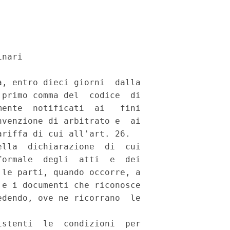
nari 

, entro dieci giorni  dalla

primo comma del  codice  di

ente  notificati  ai   fini

venzione di arbitrato e  ai

riffa di cui all'art. 26. 

lla  dichiarazione  di  cui

ormale  degli  atti  e  dei

le parti, quando occorre, a

e i documenti che riconosce

dendo, ove ne ricorrano  le

stenti  le  condizioni  per
