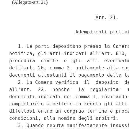
(Allegato-art. 21)
                              Art. 21. 

                       Adempimenti prelimi
   1. Le parti depositano presso la Camera
notifica, gli atti indicati all'art. 810, 
procedura  civile  e  gli  atti  eventualm
dell'art. 20, comma 2, unitamente alla con
documenti attestanti il pagamento della ta
   2. La Camera verifica  il  deposito  de
all'art.  22,  nonche'  la  regolarita'  f
documenti indicati nel comma 1, invitando 
completare o a mettere in regola gli atti 
difettosi entro un congruo termine e proce
condizioni, alla nomina degli arbitri. 

   3. Quando reputa manifestamente insussi