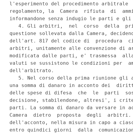
l'esperimento del procedimento arbitrale  
regolamento, la  Camera  rifiuta  di  ammi
informandone senza indugio le parti e gli 
   4. Gli arbitri,  nel  corso  della  pri
questione sollevata dalla Camera, decidend
dell'art. 817 del codice di  procedura  ci
arbitri, unitamente alle convenzione di ar
modificata dalle parti, e' trasmessa  alla
valuti se sussistono le condizioni per  am
dell'arbitrato. 

   5. Nel corso della prima riunione gli a
una somma di danaro in acconto dei  diritt
delle spese di difesa  che  le  parti  sos
decisione, stabilendone, altresi', i crite
parti. La somma di danaro da versare in ac
Camera  dietro  proposta  degli  arbitri. 
dell'acconto, nella misura in capo a ciasc
entro quindici giorni  dalla  comunicazion