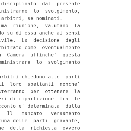
disciplinato  dal  presente

nistrarne  lo  svolgimento,

arbitri, se nominati. 

ma  riunione,  valutano  la

o su di essa anche ai sensi

vile.  La  decisione  degli

bitrato come  eventualmente

  Camera  affinche'  questa

ministrare  lo  svolgimento

rbitri chiedono alle  parti

i  loro  spettanti  nonche'

terranno  per  ottenere  la

ri di ripartizione  fra  le

conto e' determinata  dalla

  Il   mancato   versamento

una delle  parti  gravante,

e  della  richiesta  ovvero
