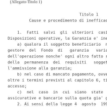
(Allegato-Titolo 1)
                              Titolo 1 

         Cause e procedimento di inefficac
    1.  Fatti  salvi  gli  ulteriori  casi
Disposizioni operative, la Garanzia e' ine
    a) qualora il soggetto beneficiario  n
gestore  del  Fondo  di   garanzia   varia
dell'operazione nonche' ogni altro fatto r
della  permanenza  dei  requisiti   sogget
l'ammissione alla garanzia; 

    b) nel caso di mancato pagamento, ovve
oltre i termini previsti al capitolo 6, ti
accesso; 

    c)  nel  caso  in  cui  siano  state  
assicurative e bancarie sulla quota gia' g
    2. Ai sensi della legge 4  agosto  199