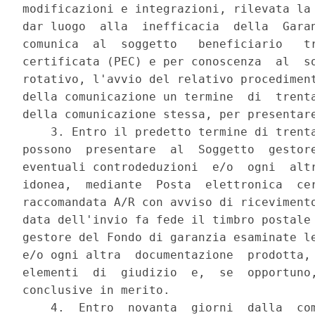
modificazioni e integrazioni, rilevata la 
dar luogo  alla  inefficacia  della  Garan
comunica  al  soggetto   beneficiario   tr
certificata (PEC) e per conoscenza  al  so
rotativo, l'avvio del relativo procediment
della comunicazione un termine  di  trenta
della comunicazione stessa, per presentare
    3. Entro il predetto termine di trenta
possono  presentare  al  Soggetto  gestore
eventuali controdeduzioni  e/o  ogni  altr
idonea,  mediante  Posta  elettronica  cer
raccomandata A/R con avviso di ricevimento
data dell'invio fa fede il timbro postale 
gestore del Fondo di garanzia esaminate le
e/o ogni altra  documentazione  prodotta, 
elementi  di  giudizio  e,  se  opportuno,
conclusive in merito. 

    4.  Entro  novanta  giorni  dalla  com