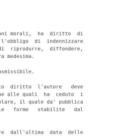
ni morali,  ha  diritto  di

l'obbligo  di  indennizzare

i  riprodurre,  diffondere,

a medesima. 

smissibile. 

o  diritto  l'autore   deve

e alle quali  ha  ceduto  i

lare, il quale da' pubblica

e   forme   stabilite   dal

e  dall'ultima  data  delle
