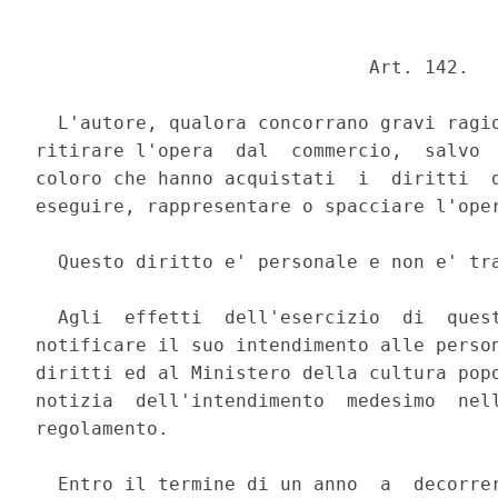
                              Art. 142. 

  L'autore, qualora concorrano gravi ragio
ritirare l'opera  dal  commercio,  salvo  
coloro che hanno acquistati  i  diritti  d
eseguire, rappresentare o spacciare l'oper
  Questo diritto e' personale e non e' tra
  Agli  effetti  dell'esercizio  di  quest
notificare il suo intendimento alle person
diritti ed al Ministero della cultura popo
notizia  dell'intendimento  medesimo  nell
regolamento. 

  Entro il termine di un anno  a  decorrer