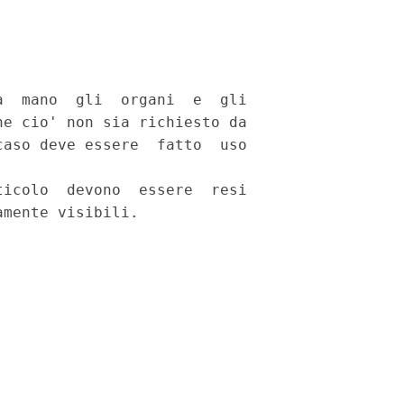
  mano  gli  organi  e  gli

e cio' non sia richiesto da

aso deve essere  fatto  uso



icolo  devono  essere  resi
