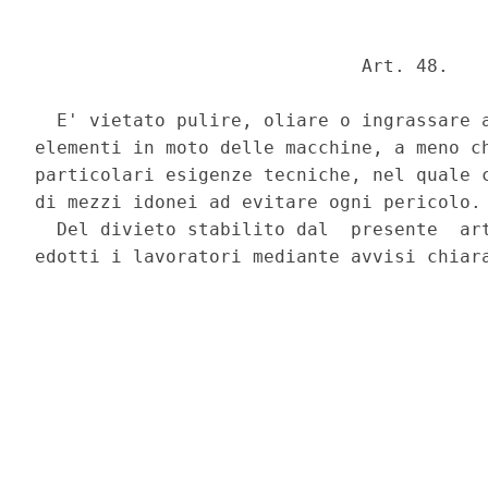
                              Art. 48. 

  E' vietato pulire, oliare o ingrassare a
elementi in moto delle macchine, a meno ch
particolari esigenze tecniche, nel quale c
di mezzi idonei ad evitare ogni pericolo. 
  Del divieto stabilito dal  presente  art