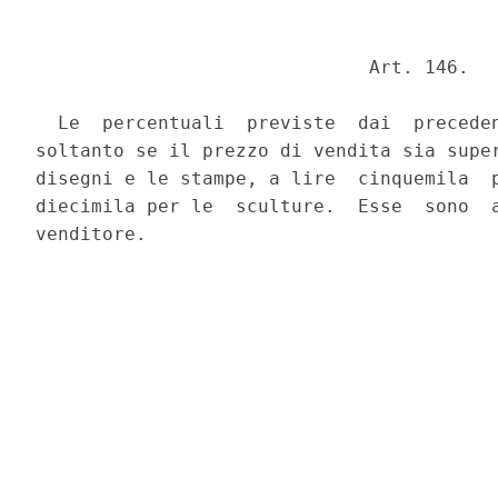
                              Art. 146. 

  Le  percentuali  previste  dai  preceden
soltanto se il prezzo di vendita sia super
disegni e le stampe, a lire  cinquemila  p
diecimila per le  sculture.  Esse  sono  a