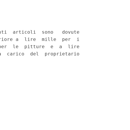
ti  articoli  sono   dovute

iore a  lire  mille  per  i

er  le  pitture  e  a  lire

  carico  del  proprietario
