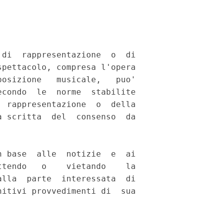
di  rappresentazione  o  di

pettacolo, compresa l'opera

osizione   musicale,   puo'

condo  le  norme  stabilite

 rappresentazione  o  della

 scritta  del  consenso  da

 base  alle  notizie  e  ai

tendo   o    vietando    la

lla  parte  interessata  di

itivi provvedimenti di  sua
