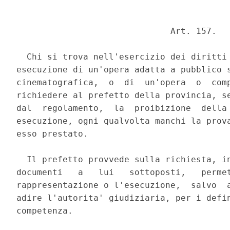
                              Art. 157. 

  Chi si trova nell'esercizio dei diritti 
esecuzione di un'opera adatta a pubblico s
cinematografica,  o  di  un'opera  o  comp
richiedere al prefetto della provincia, se
dal  regolamento,  la  proibizione  della 
esecuzione, ogni qualvolta manchi la prova
esso prestato. 

  Il prefetto provvede sulla richiesta, in
documenti   a   lui   sottoposti,   permet
rappresentazione o l'esecuzione,  salvo  a
adire l'autorita' giudiziaria, per i defin