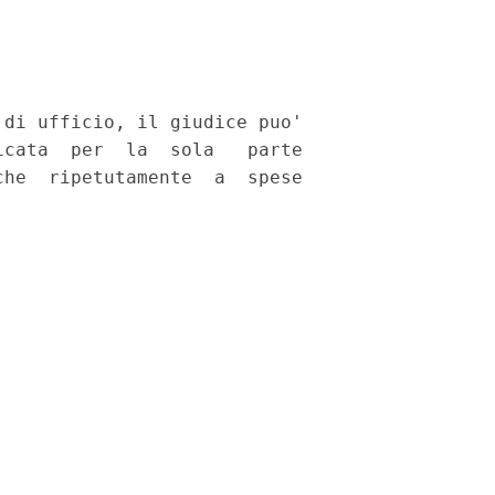
di ufficio, il giudice puo'

cata  per  la  sola   parte

he  ripetutamente  a  spese
