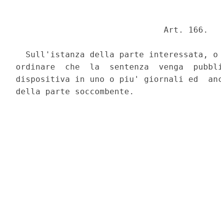
                              Art. 166. 

  Sull'istanza della parte interessata, o 
ordinare  che  la  sentenza  venga  pubbli
dispositiva in uno o piu' giornali ed  anc