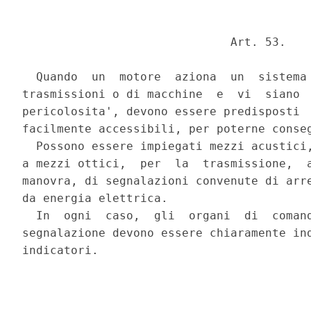
                              Art. 53. 

  Quando  un  motore  aziona  un  sistema 
trasmissioni o di macchine  e  vi  siano  
pericolosita', devono essere predisposti  
facilmente accessibili, per poterne conseg
  Possono essere impiegati mezzi acustici,
a mezzi ottici,  per  la  trasmissione,  a
manovra, di segnalazioni convenute di arre
da energia elettrica. 

  In  ogni  caso,  gli  organi  di  comand
segnalazione devono essere chiaramente ind