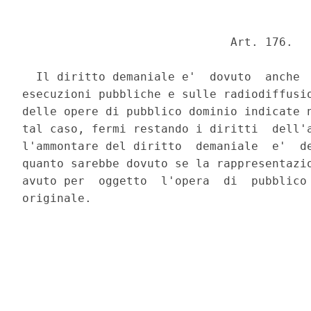
                              Art. 176. 

  Il diritto demaniale e'  dovuto  anche  
esecuzioni pubbliche e sulle radiodiffusio
delle opere di pubblico dominio indicate n
tal caso, fermi restando i diritti  dell'a
l'ammontare del diritto  demaniale  e'  de
quanto sarebbe dovuto se la rappresentazio
avuto per  oggetto  l'opera  di  pubblico 