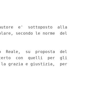
utore  e'  sottoposto  alla

lare, secondo le norme  del

  Reale,  su  proposta  del

erto  con  quelli  per  gli

la grazia e giustizia,  per
