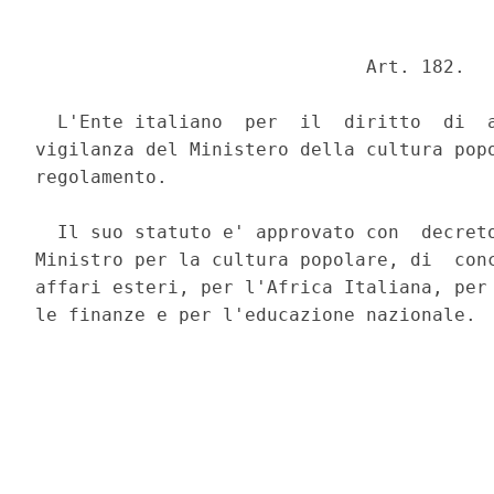
                              Art. 182. 

  L'Ente italiano  per  il  diritto  di  a
vigilanza del Ministero della cultura popo
regolamento. 

  Il suo statuto e' approvato con  decreto
Ministro per la cultura popolare, di  conc
affari esteri, per l'Africa Italiana, per 