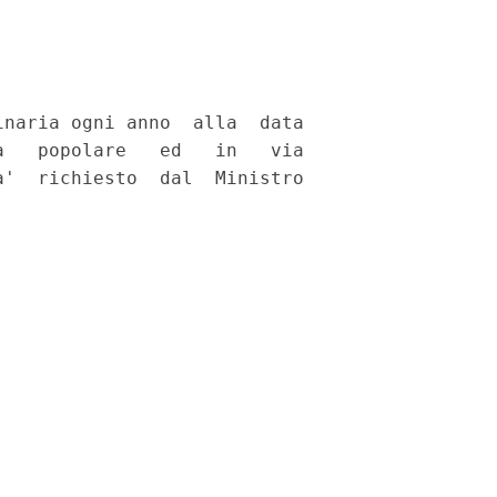
naria ogni anno  alla  data

   popolare   ed   in   via

'  richiesto  dal  Ministro
