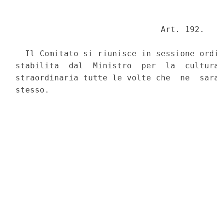
                              Art. 192. 

  Il Comitato si riunisce in sessione ordi
stabilita  dal  Ministro  per  la  cultura
straordinaria tutte le volte che  ne  sara